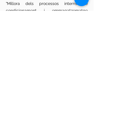
"Millora dels processos interns de
condicionament i emmagatzematge
d'ametlla". Ampliació del porxo per a
l'assecatge d'ametlla i execució d'un
tancament perimetral de 2 parets. També
s'ha pavimentat una zona per tal de
disposar de més zona d'assecatge
exterior per a l'ametlla.