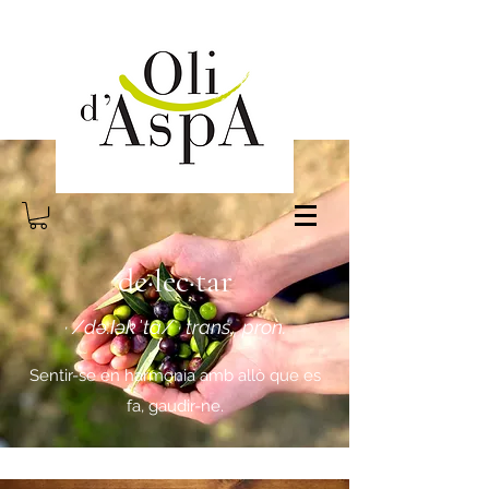
de·lec·tar
· /də.ɫəkˈta/ · trans., pron.
Sentir-se en harmonia amb allò que es
fa, gaudir-ne.