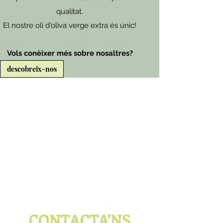
qualitat.
El nostre oli d'oliva verge extra és únic!
Vols conèixer més sobre nosaltres?
descobreix-nos
CONTACTA'NS